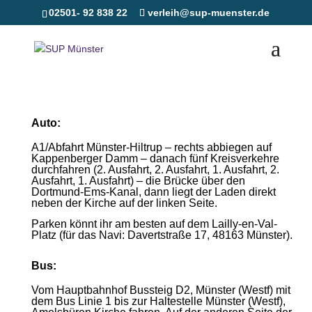
02501- 92 838 22
verleih@sup-muenster.de
ANFAHRT
Lade
n
Auto:
A1/Abfahrt Münster-Hiltrup – r
echts abbiegen auf
Kappenberger Damm – danach fünf Kreisverkehre
durchfahren (2. Ausfahrt, 2. Ausfahrt, 1. Ausfahrt, 2.
Ausfahrt, 1. Ausfahrt) – die Brücke über den
Dortmund-Ems-Kanal, dann liegt der Laden direkt
neben der Kirche auf der linken Seite.
Parken könnt ihr am besten auf dem Lailly-en-Val-
Platz (für das Navi: Davertstraße 17, 48163 Münster).
Bus:
Vom Hauptbahnhof Bussteig D2, Münster (Westf) mit
dem Bus Linie 1 bis zur Haltestelle Münster (Westf),